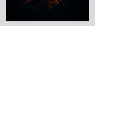
FEVER GYM : 24 chemin du Trêve,
69680 Chassieu